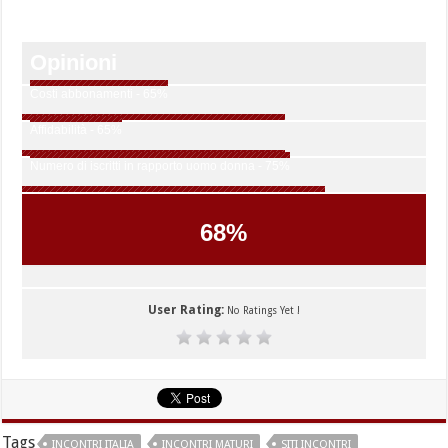
Opinioni
Costi abbonamenti - 65%
Affidabilità - 65%
Numero di iscritti in rapporto uomo donna - 75%
68
%
User Rating:
No Ratings Yet !
Tags
INCONTRI ITALIA
INCONTRI MATURI
SITI INCONTRI