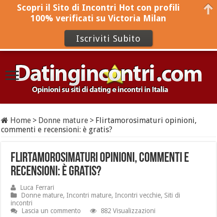
Scopri il Sito di Incontri Hot con profili
100% verificati su Victoria Milan
Iscriviti Subito
Home
>
Donne mature
>
Flirtamorosimaturi opinioni,
commenti e recensioni: è gratis?
Flirtamorosimaturi opinioni, commenti e
recensioni: è gratis?
Luca Ferrari
Donne mature
,
Incontri mature
,
Incontri vecchie
,
Siti di
incontri
Lascia un commento
882 Visualizzazioni