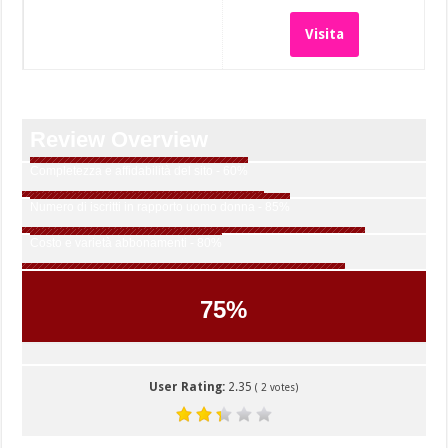
Visita
Review Overview
Completezza e affidabilità del sito - 60%
Numero di iscritti in rapporto uomo donna - 85%
Costo e varietà abbonamenti - 80%
75
%
User Rating:
2.35
(
2
votes)