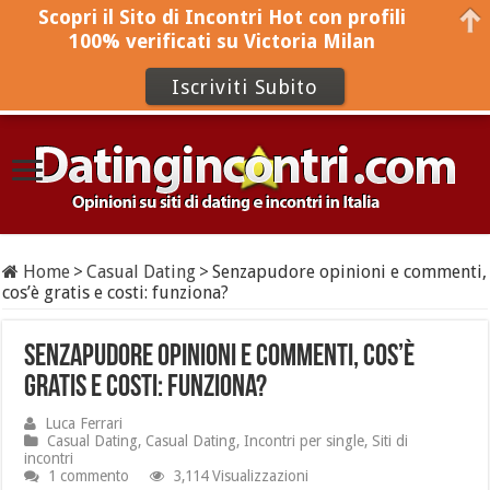
Scopri il Sito di Incontri Hot con profili
100% verificati su Victoria Milan
Iscriviti Subito
Home
>
Casual Dating
>
Senzapudore opinioni e commenti,
cos’è gratis e costi: funziona?
Senzapudore opinioni e commenti, cos’è
gratis e costi: funziona?
Luca Ferrari
Casual Dating
,
Casual Dating
,
Incontri per single
,
Siti di
incontri
1 commento
3,114 Visualizzazioni